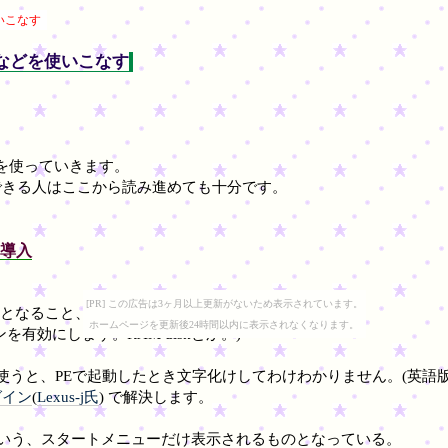
使いこなす
インなどを使いこなす
erを使っていきます。
できる人はここから読み進めても十分です。
導入
[PR] この広告は3ヶ月以上更新がないため表示されています。
必須となること、それは、どのようなPEにするか。
ホームページを更新後24時間以内に表示されなくなります。
有効にします。RAM diskとか。)
Dを使うと、PEで起動したとき文字化けしてわけわかりません。(英語版前
グイン
(
Lexus-j氏
) で解決します。
hellという、スタートメニューだけ表示されるものとなっている。