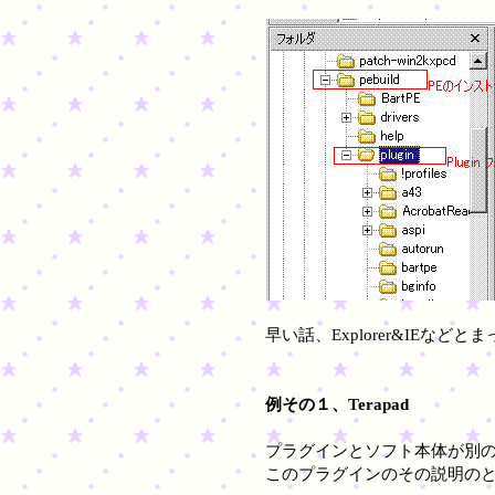
早い話、Explorer&IEなど
例その１、Terapad
プラグインとソフト本体が別
このプラグインの
その説明のとお