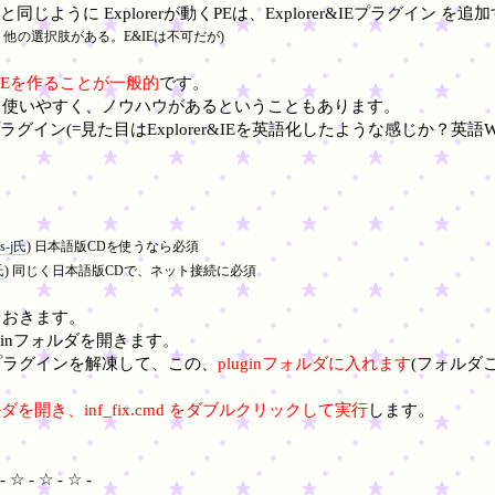
と同じように Explorerが動くPEは、Explorer&IEプラグイン 
、他の選択肢がある。E&IEは不可だが)
rtPEを作ることが一般的
です。
、使いやすく、ノウハウがあるということもあります。
グイン(=見た目はExplorer&IEを英語化したような感じか？英語
s-j氏
) 日本語版CDを使うなら必須
氏
) 同じく日本語版CDで、ネット接続に必須
ておきます。
ginフォルダを開きます。
プラグインを解凍して、この、
pluginフォルダに入れます
(フォルダ
ォルダを開き、inf_fix.cmd をダブルクリックして実行
します。
- ☆ - ☆ - ☆ -