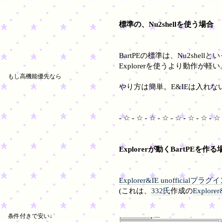
標準の、Nu2shellを使う場合
BartPEの標準は、Nu2she
Explorerを使うより動作が軽い
もし高機能優先なら
やり方は簡単。E&IEは入れ
- ☆ - ☆ - ☆ - ☆ - ☆ - ☆ - ☆ - ☆ 
Explorerが動くBartPEを作る
Explorer&IE unofficialプラグ
(これは、
332氏
作成の
Explor
条件付きで安い↓