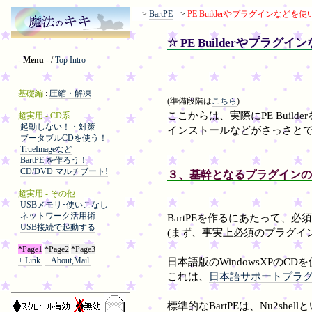
--->
BartPE
-->
PE Builderやプラグインなどを
☆ PE Builderやプラグ
(準備段階は
こちら
)
ここからは、実際にPE Build
インストールなどがさっさと
３、基幹となるプラグインの
BartPEを作るにあたって、
(まず、事実上必須のプラグインを
日本語版のWindowsXPのC
これは、
日本語サポートプラ
標準的なBartPEは、Nu2s