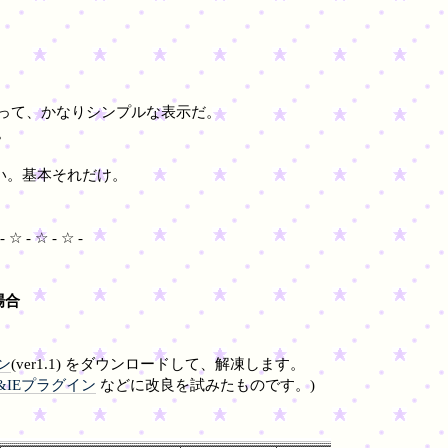
llといって、かなりシンプルな表示だ。
。
ない。基本それだけ。
- ☆ - ☆ - ☆ -
場合
イン
(ver1.1) をダウンロードして、解凍します。
er&IEプラグイン
などに改良を試みたものです。)