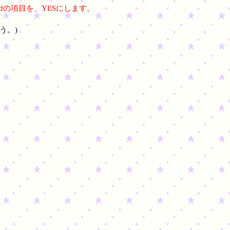
bledの項目を、YESにします。
う。)