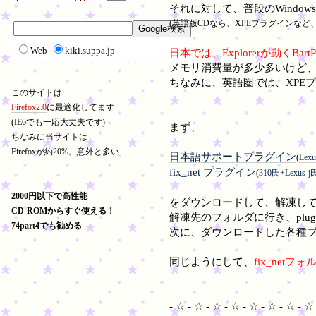
それに対して、普段のWindows
(英語版CDなら、XPEプラグインなど
Web
kiki.suppa.jp
日本では、Explorerが動くBa
メモリ消費量が多少多いけど
ちなみに、英語圏では、XPEプラ
このサイトは
Firefox2.0
に最適化してます
(IE6でも一応大丈夫です)
まず、
ちなみに当サイトは
Firefoxが約20%。意外と多い
日本語サポートプラグイン
(
Lexu
fix_net プラグイン
(
310氏+Lexus-j
2000円以下で高性能
をダウンロードして、解凍し
CD-ROMからすぐ使える！
解凍先のフォルダに行き、plu
74part4でも勧める
次に、ダウンロードした各種
同じようにして、
fix_netフ
- ☆ - ☆ - ☆ - ☆ - ☆ - ☆ - ☆ - ☆ 